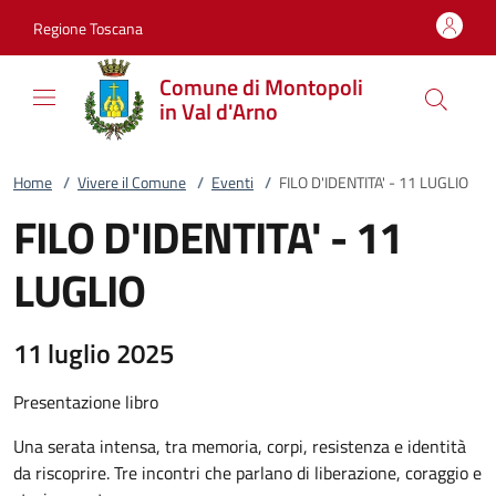
Vai al contenuto
accedi al menu
footer.enter
Regione Toscana
Comune di Montopoli
in Val d'Arno
Home
/
Vivere il Comune
/
Eventi
/
FILO D'IDENTITA' - 11 LUGLIO
FILO D'IDENTITA' - 11
LUGLIO
11 luglio 2025
Presentazione libro
Una serata intensa, tra memoria, corpi, resistenza e identità
da riscoprire. Tre incontri che parlano di liberazione, coraggio e