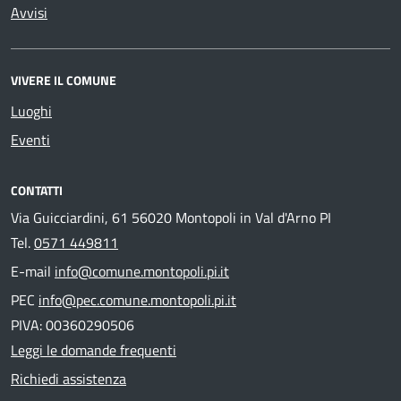
Avvisi
VIVERE IL COMUNE
Luoghi
Eventi
CONTATTI
Via Guicciardini, 61 56020 Montopoli in Val d'Arno PI
Tel.
0571 449811
E-mail
info@comune.montopoli.pi.it
PEC
info@pec.comune.montopoli.pi.it
PIVA: 00360290506
Leggi le domande frequenti
Richiedi assistenza