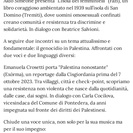
Aldo Simeone presenta "L’isola dei femminielli" (Fazi), un
libro coraggioso ambientato nel 1939 sull’isola di San
Domino (Tremiti), dove uomini omosessuali confinati
creano comunità e resistenza tra discrimine e
solidarietà. In dialogo con Beatrice Salvioni.
A seguire due incontri su un tema attualissimo e
fondamentale: il genocidio in Palestina. Affrontati con
due voci e due linguaggi diversi:
Emanuela Crosetti porta "Palestina nonostante"
(Exòrma), un reportage dalla Cisgiordania prima del 7
ottobre 2023. Tra villaggi, città e check-point, scopriamo
una resistenza non violenta che nasce dalla quotidianità,
dalle case, dai sogni. In dialogo con Carla Cocilova,
vicesindaca del Comune di Pontedera, da anni
impegnata sul fronte dei diritti dei Palestinesi.
Chiude una voce unica, non solo per la sua musica ma
per il suo impegno: