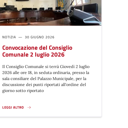
NOTIZIA
30 GIUGNO 2026
Convocazione del Consiglio
Comunale 2 luglio 2026
Il Consiglio Comunale si terrà Giovedì 2 luglio
2026 alle ore 18, in seduta ordinaria, presso la
sala consiliare del Palazzo Municipale, per la
discussione dei punti riportati all'ordine del
giorno sotto riportato
LEGGI ALTRO
CONVOCAZIONE DEL CONSIGLIO COMUNALE 2 LUGLIO 2026}