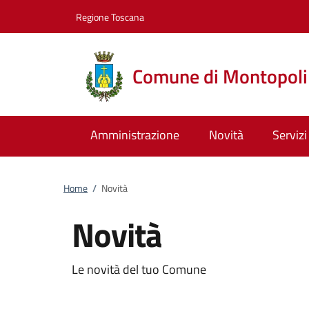
Vai al contenuto
accedi al menu
footer.enter
Regione Toscana
Comune di Montopoli 
Amministrazione
Novità
Servizi
Home
/
Novità
Novità
Le novità del tuo Comune