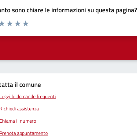
nto sono chiare le informazioni su questa pagina
 da 1 a 5 stelle la pagina
anda
ta 1 stelle su 5
Valuta 2 stelle su 5
Valuta 3 stelle su 5
Valuta 4 stelle su 5
Valuta 5 stelle su 5
tatta il comune
Leggi le domande frequenti
Richiedi assistenza
Chiama il numero
Prenota appuntamento