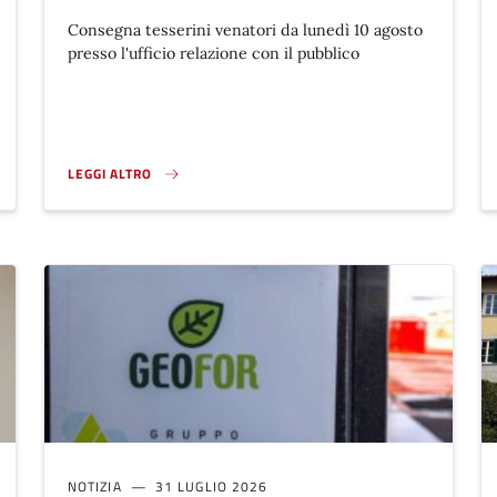
Consegna tesserini venatori da lunedì 10 agosto
presso l'ufficio relazione con il pubblico
LEGGI ALTRO
TÀ: APERTE LE ISCRIZIONI AI PERCORSI FORMATIVI.}
TESSERINO VENATORIO PER LA STAGIONE 2026/2027}
NOTIZIA
31 LUGLIO 2026