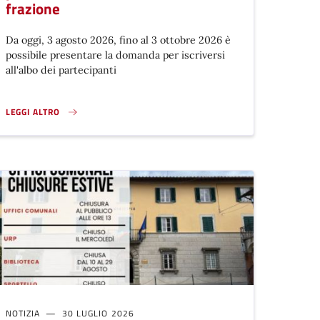
frazione
Da oggi, 3 agosto 2026, fino al 3 ottobre 2026 è
possibile presentare la domanda per iscriversi
all'albo dei partecipanti
LEGGI ALTRO
APERTE LE ISCRIZIONI PER ENTRARE A FAR PARTE DELLE NUOVE CONSUL
NOTIZIA
30 LUGLIO 2026