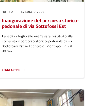
NOTIZIA
14 LUGLIO 2026
Inaugurazione del percorso storico-
pedonale di via Sottofossi Est
Lunedì 27 luglio alle ore 19 sarà restituito alla
comunità il percorso storico-pedonale di via
Sottofossi Est nel centro di Montopoli in Val
d’Arno.
LEGGI ALTRO
INAUGURAZIONE DEL PERCORSO STORICO-PEDONALE DI VIA SOTTOFOSSI