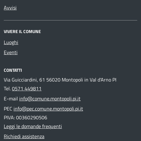
Avvisi
VIVERE IL COMUNE
Luoghi
Eventi
CONTATTI
Via Guicciardini, 61 56020 Montopoli in Val d'Arno PI
Tel.
0571 449811
E-mail
info@comune.montopoli.pi.it
PEC
info@pec.comune.montopoli.pi.it
PIVA: 00360290506
Leggi le domande frequenti
Richiedi assistenza