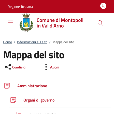
Vai al contenuto
accedi al menu
footer.enter
Regione Toscana
Comune di Montopoli
in Val d'Arno
Home
/
Informazioni sul sito
/
Mappa del sito
Mappa del sito
Condividi
Azioni
Amministrazione
Organi di governo