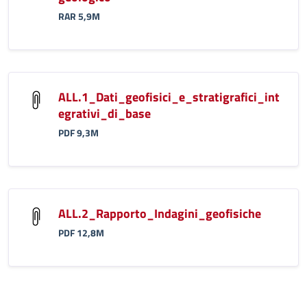
RAR 5,9M
ALL.1_Dati_geofisici_e_stratigrafici_int
egrativi_di_base
PDF 9,3M
ALL.2_Rapporto_Indagini_geofisiche
PDF 12,8M