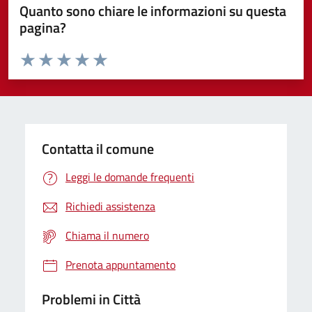
Quanto sono chiare le informazioni su questa
pagina?
Valuta da 1 a 5 stelle la pagina
Domanda
Valuta 1 stelle su 5
Valuta 2 stelle su 5
Valuta 3 stelle su 5
Valuta 4 stelle su 5
Valuta 5 stelle su 5
Contatta il comune
Leggi le domande frequenti
Richiedi assistenza
Chiama il numero
Prenota appuntamento
Problemi in Città