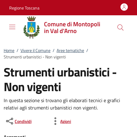
Vai al contenuto
accedi al menu
footer.enter
Regione Toscana
Comune di Montopoli
in Val d'Arno
Home
/
Vivere il Comune
/
Aree tematiche
/
Strumenti urbanistici - Non vigenti
Strumenti urbanistici -
Non vigenti
In questa sezione si trovano gli elaborati tecnici e grafici
relativi agli strumenti urbanistici non vigenti.
Condividi
Azioni