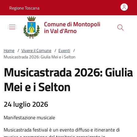
Vai al contenuto
accedi al menu
footer.enter
Regione Toscana
Comune di Montopoli
in Val d'Arno
Home
/
Vivere il Comune
/
Eventi
/
Musicastrada 2026: Giulia Mei e i Selton
Musicastrada 2026: Giulia
Mei e i Selton
24 luglio 2026
Manifestazione musicale
Musicastrada festival è un evento diffuso e itinerante di