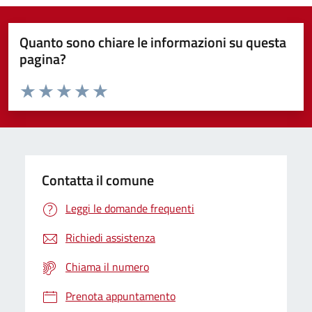
Quanto sono chiare le informazioni su questa
pagina?
Valuta da 1 a 5 stelle la pagina
Domanda
Valuta 1 stelle su 5
Valuta 2 stelle su 5
Valuta 3 stelle su 5
Valuta 4 stelle su 5
Valuta 5 stelle su 5
Contatta il comune
Leggi le domande frequenti
Richiedi assistenza
Chiama il numero
Prenota appuntamento