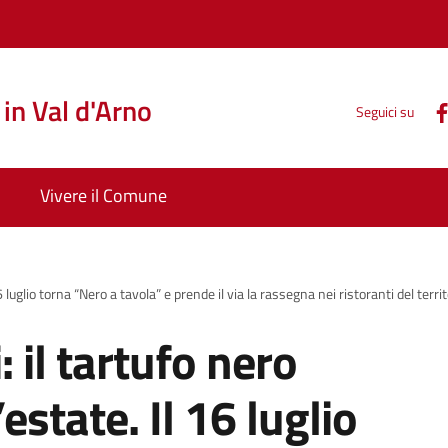
in Val d'Arno
Seguici su
Vivere il Comune
 luglio torna “Nero a tavola” e prende il via la rassegna nei ristoranti del territ
 il tartufo nero
estate. Il 16 luglio