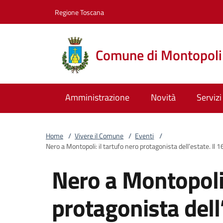
Vai al contenuto
accedi al menu
footer.enter
Regione Toscana
Comune di Montopoli 
Amministrazione
Novità
Servizi
Home
/
Vivere il Comune
/
Eventi
/
Nero a Montopoli: il tartufo nero protagonista dell’estate. Il 16
Nero a Montopoli:
protagonista dell’