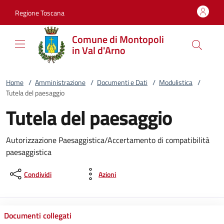
Vai al contenuto
accedi al menu
footer.enter
Regione Toscana
Comune di Montopoli
in Val d'Arno
Home
/
Amministrazione
/
Documenti e Dati
/
Modulistica
/
Tutela del paesaggio
Tutela del paesaggio
Autorizzazione Paesaggistica/Accertamento di compatibilità
paesaggistica
Condividi
Azioni
Documenti collegati