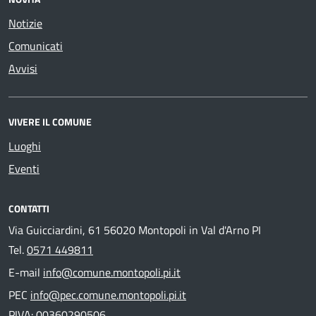
Notizie
Comunicati
Avvisi
VIVERE IL COMUNE
Luoghi
Eventi
CONTATTI
Via Guicciardini, 61 56020 Montopoli in Val d'Arno PI
Tel.
0571 449811
E-mail
info@comune.montopoli.pi.it
PEC
info@pec.comune.montopoli.pi.it
PIVA: 00360290506