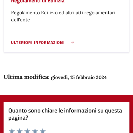
Regolamenti di Edilizia
Regolamento Edilizio ed altri atti regolamentari
dell'ente
ULTERIORI INFORMAZIONI
REGOLAMENTI DI EDILIZIA }
Ultima modifica:
giovedì, 15 febbraio 2024
Quanto sono chiare le informazioni su questa
pagina?
Valuta da 1 a 5 stelle la pagina
Domanda