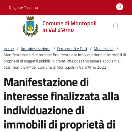
Vai al contenuto
accedi al menu
footer.enter
Regione Toscana
Comune di Montopoli
in Val d'Arno
Home
/
Amministrazione
/
Documenti e Dati
/
Modulistica
/
Manifestazione di interesse finalizzata alla individuazione di immobili di
proprietà di soggetti pubblici o privati che possano essere acquisiti al
patrimonio ERP del Comune di Montopoli in Val d'Arno 2022
Manifestazione di
interesse finalizzata alla
individuazione di
immobili di proprietà di