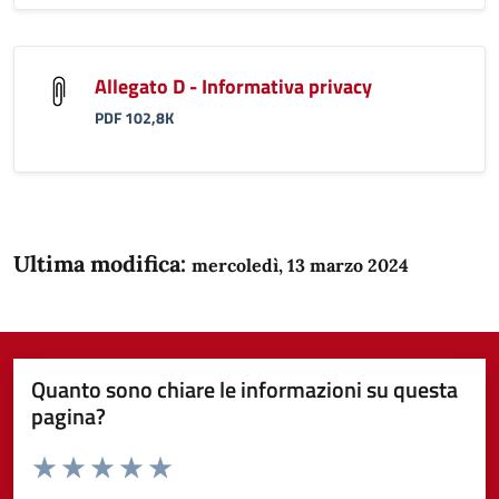
Allegato D - Informativa privacy
PDF 102,8K
Ultima modifica:
mercoledì, 13 marzo 2024
Quanto sono chiare le informazioni su questa
pagina?
Valuta da 1 a 5 stelle la pagina
Domanda
Valuta 1 stelle su 5
Valuta 2 stelle su 5
Valuta 3 stelle su 5
Valuta 4 stelle su 5
Valuta 5 stelle su 5