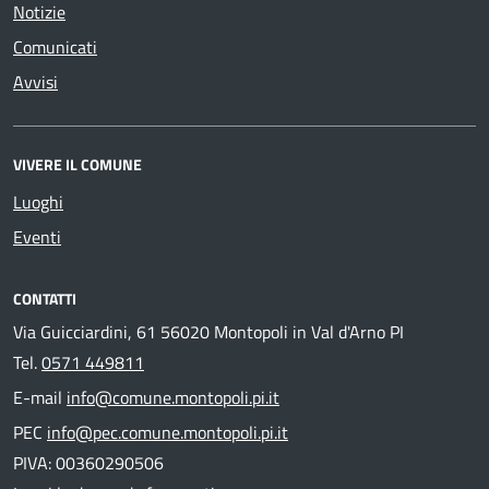
Notizie
Comunicati
Avvisi
VIVERE IL COMUNE
Luoghi
Eventi
CONTATTI
Via Guicciardini, 61 56020 Montopoli in Val d'Arno PI
Tel.
0571 449811
E-mail
info@comune.montopoli.pi.it
PEC
info@pec.comune.montopoli.pi.it
PIVA: 00360290506