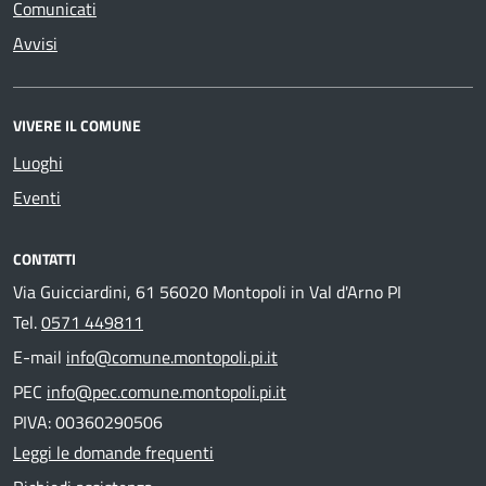
Comunicati
Avvisi
VIVERE IL COMUNE
Luoghi
Eventi
CONTATTI
Via Guicciardini, 61 56020 Montopoli in Val d'Arno PI
Tel.
0571 449811
E-mail
info@comune.montopoli.pi.it
PEC
info@pec.comune.montopoli.pi.it
PIVA: 00360290506
Leggi le domande frequenti