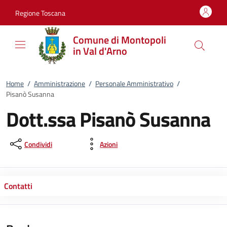
Vai al contenuto
accedi al menu
footer.enter
Regione Toscana
Comune di Montopoli
in Val d'Arno
Home
/
Amministrazione
/
Personale Amministrativo
/
Pisanò Susanna
Dott.ssa Pisanò Susanna
Condividi
Azioni
Contatti