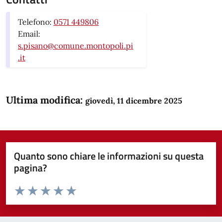
Telefono:
0571 449806
Email:
s.pisano@comune.montopoli.pi
.it
Ultima modifica:
giovedì, 11 dicembre 2025
Quanto sono chiare le informazioni su questa
pagina?
Valuta da 1 a 5 stelle la pagina
Domanda
Valuta 1 stelle su 5
Valuta 2 stelle su 5
Valuta 3 stelle su 5
Valuta 4 stelle su 5
Valuta 5 stelle su 5