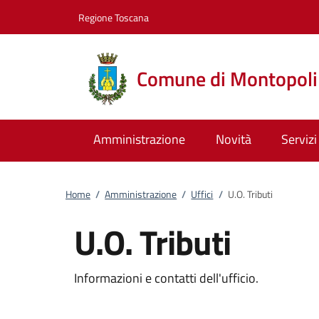
Vai al contenuto
accedi al menu
footer.enter
Regione Toscana
Comune di Montopoli 
Amministrazione
Novità
Servizi
Home
/
Amministrazione
/
Uffici
/
U.O. Tributi
U.O. Tributi
Informazioni e contatti dell'ufficio.