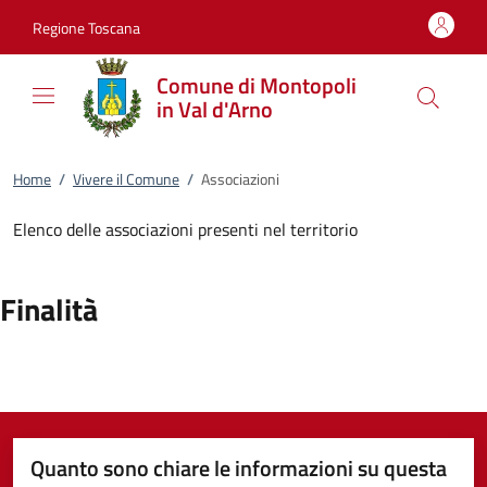
Vai al contenuto
accedi al menu
footer.enter
Regione Toscana
Comune di Montopoli
in Val d'Arno
Home
/
Vivere il Comune
/
Associazioni
Elenco delle associazioni presenti nel territorio
Finalità
Quanto sono chiare le informazioni su questa