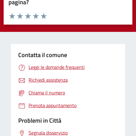
pagina?
Valuta da 1 a 5 stelle la pagina
Domanda
Valuta 1 stelle su 5
Valuta 2 stelle su 5
Valuta 3 stelle su 5
Valuta 4 stelle su 5
Valuta 5 stelle su 5
Contatta il comune
Leggi le domande frequenti
Richiedi assistenza
Chiama il numero
Prenota appuntamento
Problemi in Città
Segnala disservizio