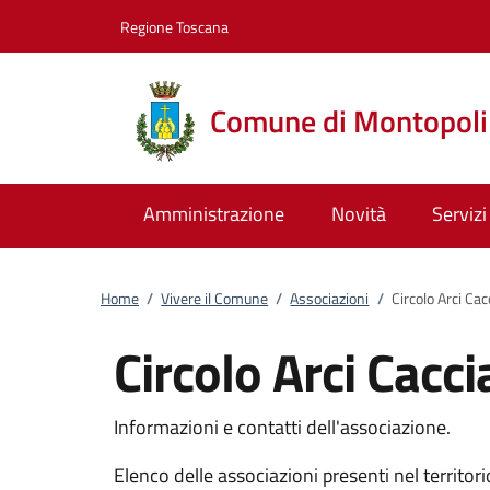
Vai al contenuto
accedi al menu
footer.enter
Regione Toscana
Comune di Montopoli 
Amministrazione
Novità
Servizi
Home
/
Vivere il Comune
/
Associazioni
/
Circolo Arci Cac
Circolo Arci Cacci
Informazioni e contatti dell'associazione.
Elenco delle associazioni presenti nel territori