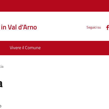
in Val d'Arno
Seguici su
Vivere il Comune
cia
a
o