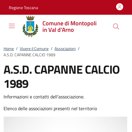
Vai al contenuto
accedi al menu
footer.enter
Regione Toscana
Comune di Montopoli
in Val d'Arno
Home
/
Vivere il Comune
/
Associazioni
/
A.S.D. CAPANNE CALCIO 1989
A.S.D. CAPANNE CALCIO
1989
Informazioni e contatti dell'associazione.
Elenco delle associazioni presenti nel territorio