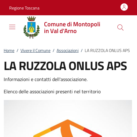
Vai al contenuto
accedi al menu
footer.enter
Regione Toscana
Comune di Montopoli
in Val d'Arno
Home
/
Vivere il Comune
/
Associazioni
/
LA RUZZOLA ONLUS APS
LA RUZZOLA ONLUS APS
Informazioni e contatti dell'associazione.
Elenco delle associazioni presenti nel territorio