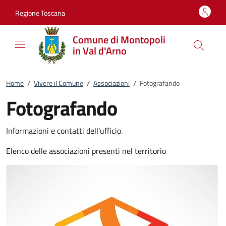
Vai al contenuto
accedi al menu
footer.enter
Regione Toscana
Comune di Montopoli
in Val d'Arno
Home
/
Vivere il Comune
/
Associazioni
/
Fotografando
Fotografando
Informazioni e contatti dell'ufficio.
Elenco delle associazioni presenti nel territorio