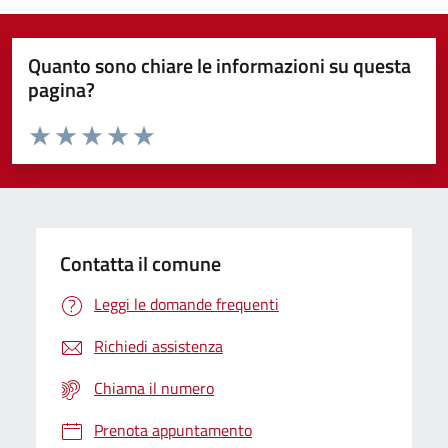
Quanto sono chiare le informazioni su questa
pagina?
Valuta da 1 a 5 stelle la pagina
Domanda
Valuta 1 stelle su 5
Valuta 2 stelle su 5
Valuta 3 stelle su 5
Valuta 4 stelle su 5
Valuta 5 stelle su 5
Contatta il comune
Leggi le domande frequenti
Richiedi assistenza
Chiama il numero
Prenota appuntamento