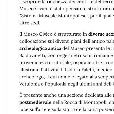
riscoprire la ricchezza dei centri e del terri
Museo Civico è stato pensato e strutturato 
“Sistema Museale Montopolese”, per il quale 
altre sedi.
Il Museo Civico è strutturato in
diverse sez
collocazione sui diversi piani dell´antico pa
archeologica antica
del Museo presenta le i
Baldovinetti, con oggetti etruschi, romani e a
provenienza territoriale; ospita inoltre la 
illustrano l´attività di Isidoro Falchi, medi
archeologo, il cui nome è legato alla scoper
Vetulonia e Populonia negli ultimi anni dell
È presente anche una sezione dedicata alle 
postmedievale
nella Rocca di Montopoli, ch
luce sull’arte e sulla storia della zona post