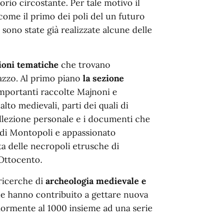
torio circostante. Per tale motivo il
come il primo dei poli del un futuro
sono state già realizzate alcune delle
ioni tematiche
che trovano
lazzo. Al primo piano
la sezione
mportanti raccolte Majnoni e
lto medievali, parti dei quali di
collezione personale e i documenti che
co di Montopoli e appassionato
ta delle necropoli etrusche di
´Ottocento.
ricerche di
archeologia medievale e
e hanno contribuito a gettare nuova
eriormente al 1000 insieme ad una serie