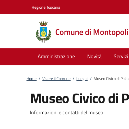
Vai al contenuto
accedi al menu
footer.enter
Regione Toscana
Comune di Montopoli 
Amministrazione
Novità
Servizi
Home
/
Vivere il Comune
/
Luoghi
/
Museo Civico di Palaz
Museo Civico di P
Informazioni e contatti del museo.