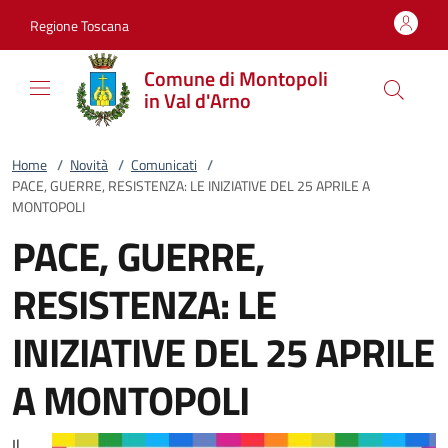
Vai al contenuto
accedi al menu
footer.enter
Regione Toscana
Comune di Montopoli
in Val d'Arno
Home
/
Novità
/
Comunicati
/
PACE, GUERRE, RESISTENZA: LE INIZIATIVE DEL 25 APRILE A
MONTOPOLI
PACE, GUERRE,
RESISTENZA: LE
INIZIATIVE DEL 25 APRILE
A MONTOPOLI
Il