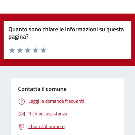
Quanto sono chiare le informazioni su questa
pagina?
Valuta da 1 a 5 stelle la pagina
Domanda
Valuta 1 stelle su 5
Valuta 2 stelle su 5
Valuta 3 stelle su 5
Valuta 4 stelle su 5
Valuta 5 stelle su 5
Contatta il comune
Leggi le domande frequenti
Richiedi assistenza
Chiama il numero