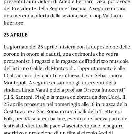
presenti Laura Geloni di Aned e Bernard Dika, portavoce
del Presidente della Regione Toscana. A seguire ci sarà
una merenda offerta dalla sezione soci Coop Valdarno
Inferiore.
25 APRILE
La giornata del 25 aprile inizierà con la deposizione delle
corone in onore ai caduti, una cerimonia che vedrà
protagonisti i ragazzi e le ragazze dell’indirizzo musicale
dell’istituto Galilei di Montopoli. L’appuntamento è alle
10 al sacrario dei caduti, ex chiesa di san Sebastiano a
Montopoli. A seguire ci saranno gli interventi della
sindaca Linda Vanni e della prof.ssa Orsetta Innocenti”
(I.I.S. Santoni, Pisa) e la messa celebrata da don Udoji. Il
25 aprile prosegue nel pomeriggio alle 16 in piazza della
Costituzione a San Romano con i balli della Trettempi
Folk, per #lasciateci ballare, evento che faceva parte del
festival dedicato alla pace #lasciatecinpace. A seguire
aperitivo e proiezione di un film al circolo Arci di