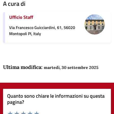
A cura di
Ufficio Staff
Via Francesco Guicciardini, 61, 56020
Montopoli PI, Italy
Ultima modifica:
martedì, 30 settembre 2025
Quanto sono chiare le informazioni su questa
pagina?
Valuta da 1 a 5 stelle la pagina
Domanda