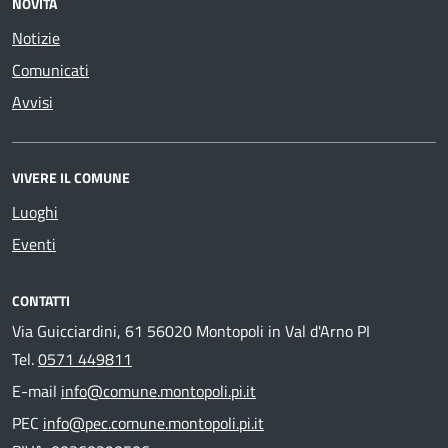
NOVITÀ
Notizie
Comunicati
Avvisi
VIVERE IL COMUNE
Luoghi
Eventi
CONTATTI
Via Guicciardini, 61 56020 Montopoli in Val d'Arno PI
Tel.
0571 449811
E-mail
info@comune.montopoli.pi.it
PEC
info@pec.comune.montopoli.pi.it