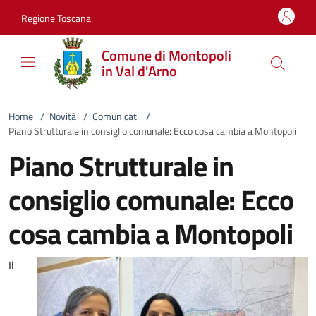
Vai al contenuto
accedi al menu
footer.enter
Regione Toscana
Comune di Montopoli
in Val d'Arno
Home
/
Novità
/
Comunicati
/
Piano Strutturale in consiglio comunale: Ecco cosa cambia a Montopoli
Piano Strutturale in
consiglio comunale: Ecco
cosa cambia a Montopoli
Il