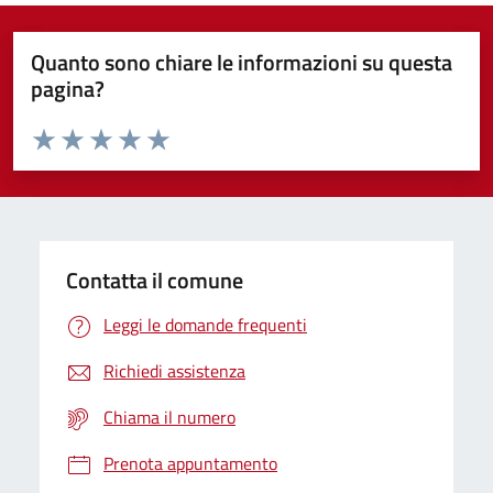
Quanto sono chiare le informazioni su questa
pagina?
Valuta da 1 a 5 stelle la pagina
Domanda
Valuta 1 stelle su 5
Valuta 2 stelle su 5
Valuta 3 stelle su 5
Valuta 4 stelle su 5
Valuta 5 stelle su 5
Contatta il comune
Leggi le domande frequenti
Richiedi assistenza
Chiama il numero
Prenota appuntamento