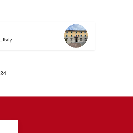
 Italy
024
?