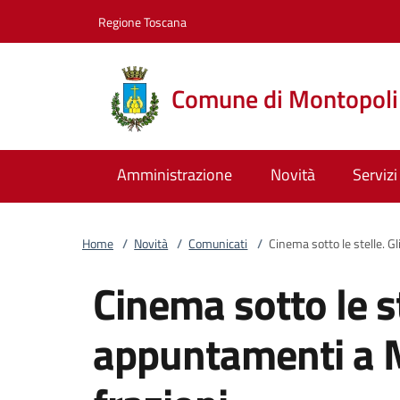
Vai al contenuto
accedi al menu
footer.enter
Regione Toscana
Comune di Montopoli 
Amministrazione
Novità
Servizi
Home
/
Novità
/
Comunicati
/
Cinema sotto le stelle. G
Cinema sotto le st
appuntamenti a M