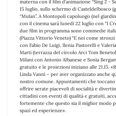
materna con il film d’animazione “Sing 2 - Se
15 luglio, sullo schermo di Casteldelbosco (g
“Mulan”. A Montopoli capoluogo (nel giardi
con il cinema sarà lunedì 22 luglio con “I Cr
due film in programma sono commedie italia
(Piazza Vittorio Veneto) “E noi come stronz
con Fabio De Luigi, Ilenia Pastorelli e Valeri
Marti (terrazza del circolo Arci Tom Benetoll
Milani con Antonio Albanese e Sonia Bergama
gratuito e le proiezioni iniziano alle 21.15. 
Linda Vanni – per aver organizzato anche que
nostro comune. Appuntamenti che toccano tu
offrire serate piacevoli di socialità e diver
cittadini con eventi di qualità e gratuiti, acc
fortemente che questo sia il miglior modo 
spazi ed esperienze».