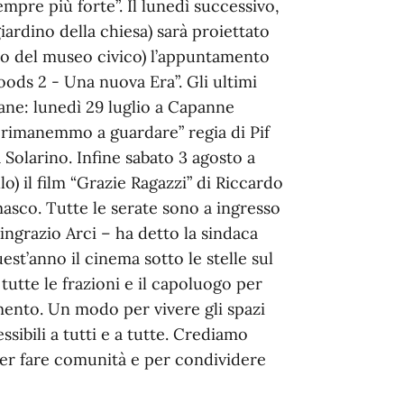
mpre più forte”. Il lunedì successivo,
iardino della chiesa) sarà proiettato
no del museo civico) l’appuntamento
oods 2 - Una nuova Era”. Gli ultimi
ne: lunedì 29 luglio a Capanne
i rimanemmo a guardare” regia di Pif
a Solarino. Infine sabato 3 agosto a
o) il film “Grazie Ragazzi” di Riccardo
sco. Tutte le serate sono a ingresso
«Ringrazio Arci – ha detto la sindaca
st’anno il cinema sotto le stelle sul
tte le frazioni e il capoluogo per
timento. Un modo per vivere gli spazi
essibili a tutti e a tutte. Crediamo
per fare comunità e per condividere