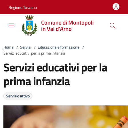
Vai al contenuto
accedi al menu
footer.enter
Regione Toscana
Comune di Montopoli
in Val d'Arno
Home
/
Servizi
/
Educazione e formazione
/
Servizi educativi per la prima infanzia
Servizi educativi per la
prima infanzia
Servizio attivo