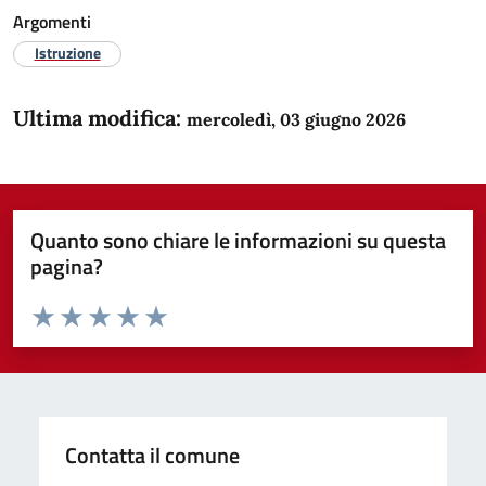
Argomenti
Istruzione
Ultima modifica:
mercoledì, 03 giugno 2026
Quanto sono chiare le informazioni su questa
pagina?
Valuta da 1 a 5 stelle la pagina
Domanda
Valuta 1 stelle su 5
Valuta 2 stelle su 5
Valuta 3 stelle su 5
Valuta 4 stelle su 5
Valuta 5 stelle su 5
Contatta il comune