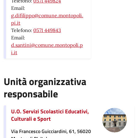
Telefono:
0571 449824
Email:
g.difilippo@comune.montopoli.
pi.it
Telefono:
0571 449843
Email:
d.santini@comune.montopoli.p
i.it
Unità organizzativa
responsabile
U.O. Servizi Scolastici Educativi,
Culturali e Sport
Via Francesco Guicciardini, 61, 56020