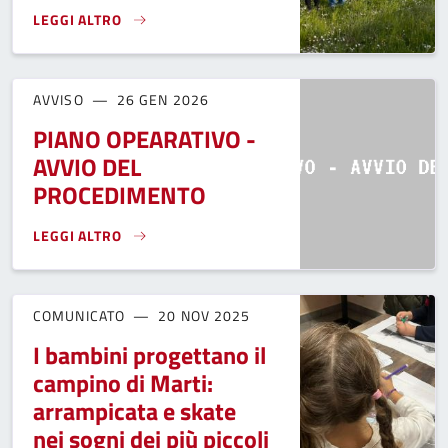
LEGGI ALTRO
ADOTTA UNO SPAZIO PUBBLICO, AL VIA LE DOMANDE PER CIT
AVVISO
26 GEN 2026
PIANO OPEARATIVO -
AVVIO DEL
PROCEDIMENTO
LEGGI ALTRO
PIANO OPEARATIVO - AVVIO DEL PROCEDIMENTO}
COMUNICATO
20 NOV 2025
I bambini progettano il
campino di Marti:
arrampicata e skate
nei sogni dei più piccoli