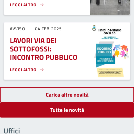
LEGGI ALTRO
RIVOLUZIONE DELLA SOSTA NEL COMUNE DI MONTOPOLI}
AVVISO
04 FEB 2025
LAVORI VIA DEI
SOTTOFOSSI:
INCONTRO PUBBLICO
LEGGI ALTRO
LAVORI VIA DEI SOTTOFOSSI: INCONTRO PUBBLICO}
Carica altre novità
Tutte le novità
Uffici