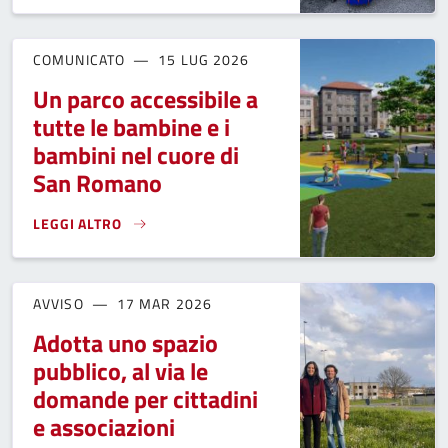
COMUNICATO
15 LUG 2026
Un parco accessibile a
tutte le bambine e i
bambini nel cuore di
San Romano
LEGGI ALTRO
UN PARCO ACCESSIBILE A TUTTE LE BAMBINE E I BAMBINI
AVVISO
17 MAR 2026
Adotta uno spazio
pubblico, al via le
domande per cittadini
e associazioni