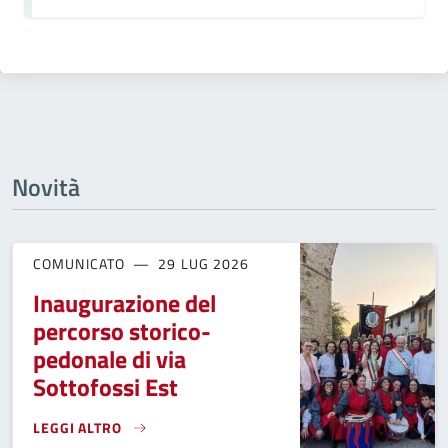
Novità
COMUNICATO
29 LUG 2026
Inaugurazione del
percorso storico-
pedonale di via
Sottofossi Est
LEGGI ALTRO
INAUGURAZIONE DEL PERCORSO STORICO-PEDONALE DI VIA