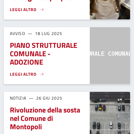
LEGGI ALTRO
I BAMBINI PROGETTANO IL CAMPINO DI MARTI: ARRAMPICATA
AVVISO
18 LUG 2025
PIANO STRUTTURALE
COMUNALE -
ADOZIONE
LEGGI ALTRO
PIANO STRUTTURALE COMUNALE - ADOZIONE}
NOTIZIA
26 GIU 2025
Rivoluzione della sosta
nel Comune di
Montopoli