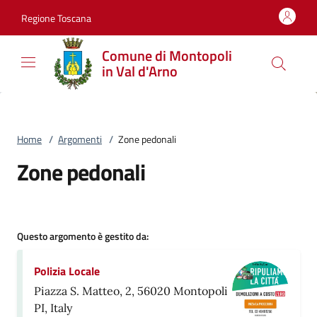
Vai al contenuto
accedi al menu
footer.enter
Regione Toscana
Comune di Montopoli
in Val d'Arno
Home
/
Argomenti
/
Zone pedonali
Zone pedonali
Questo argomento è gestito da:
Polizia Locale
Piazza S. Matteo, 2, 56020 Montopoli
PI, Italy