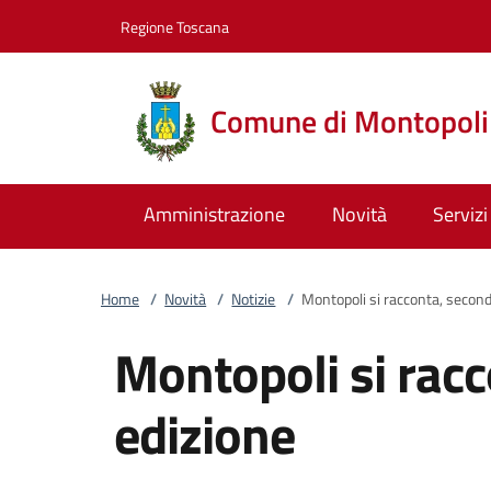
Vai al contenuto
accedi al menu
footer.enter
Regione Toscana
Comune di Montopoli 
Amministrazione
Novità
Servizi
Home
/
Novità
/
Notizie
/
Montopoli si racconta, second
Montopoli si rac
edizione