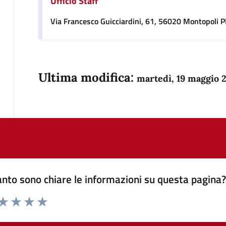
Ufficio Staff
Via Francesco Guicciardini, 61, 56020 Montopoli PI,
Ultima modifica:
martedì, 19 maggio 
nto sono chiare le informazioni su questa pagina
 da 1 a 5 stelle la pagina
anda
ta 1 stelle su 5
Valuta 2 stelle su 5
Valuta 3 stelle su 5
Valuta 4 stelle su 5
Valuta 5 stelle su 5