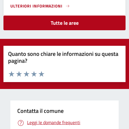
ULTERIORI INFORMAZIONI
SETTORE III - URBANISTICA E SUAP}
Tutte le aree
Quanto sono chiare le informazioni su questa
pagina?
Valuta da 1 a 5 stelle la pagina
Domanda
Valuta 1 stelle su 5
Valuta 2 stelle su 5
Valuta 3 stelle su 5
Valuta 4 stelle su 5
Valuta 5 stelle su 5
Contatta il comune
Leggi le domande frequenti