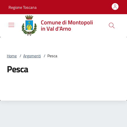
Vai al contenuto
accedi al menu
footer.enter
Regione Toscana
Comune di Montopoli
in Val d'Arno
Home
/
Argomenti
/
Pesca
Pesca