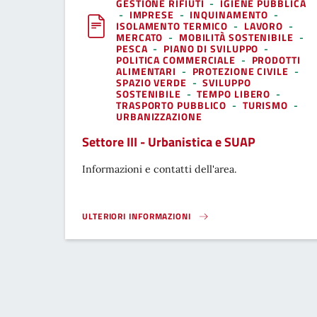
GESTIONE RIFIUTI
-
IGIENE PUBBLICA
-
IMPRESE
-
INQUINAMENTO
-
ISOLAMENTO TERMICO
-
LAVORO
-
MERCATO
-
MOBILITÀ SOSTENIBILE
-
PESCA
-
PIANO DI SVILUPPO
-
POLITICA COMMERCIALE
-
PRODOTTI
ALIMENTARI
-
PROTEZIONE CIVILE
-
SPAZIO VERDE
-
SVILUPPO
SOSTENIBILE
-
TEMPO LIBERO
-
TRASPORTO PUBBLICO
-
TURISMO
-
URBANIZZAZIONE
Settore III - Urbanistica e SUAP
Informazioni e contatti dell'area.
ULTERIORI INFORMAZIONI
SETTORE III - URBANISTICA E SUAP}