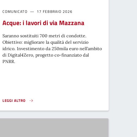
COMUNICATO
17 FEBBRAIO 2026
Acque: i lavori di via Mazzana
Saranno sostituiti 700 metri di condotte.
Obiettivo: migliorare la qualità del servizio
idrico. Investimento da 250mila euro nell’ambito
di Digital4Zero, progetto co-finanziato dal
PNRR.
LEGGI ALTRO
I IN VAL D'ARNO 1 LUGLIO}
ACQUE: I LAVORI DI VIA MAZZANA}