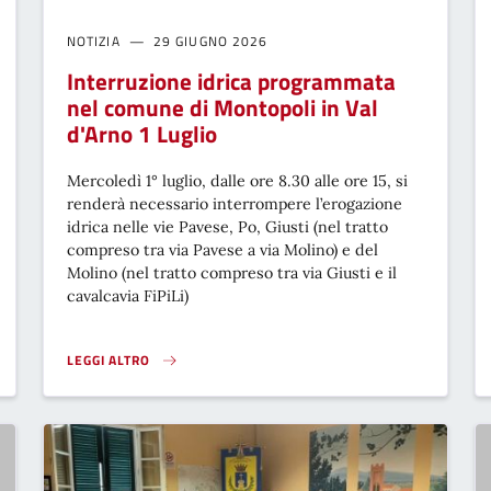
NOTIZIA
29 GIUGNO 2026
Interruzione idrica programmata
nel comune di Montopoli in Val
d'Arno 1 Luglio
Mercoledì 1° luglio, dalle ore 8.30 alle ore 15, si
renderà necessario interrompere l’erogazione
idrica nelle vie Pavese, Po, Giusti (nel tratto
compreso tra via Pavese a via Molino) e del
Molino (nel tratto compreso tra via Giusti e il
cavalcavia FiPiLi)
LEGGI ALTRO
INTERRUZIONE IDRICA PROGRAMMATA NEL COMUNE DI MONTOPOL