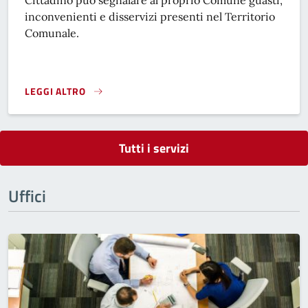
Cittadino può segnalare al proprio Comune guasti,
inconvenienti e disservizi presenti nel Territorio
Comunale.
LEGGI ALTRO
SEGNALAZIONI}
Tutti i servizi
Uffici