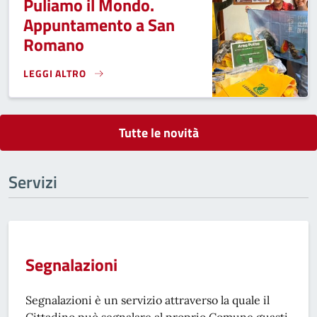
Puliamo il Mondo.
Appuntamento a San
Romano
LEGGI ALTRO
PULIAMO IL MONDO. APPUNTAMENTO A SAN ROMANO}
Tutte le novità
Servizi
Segnalazioni
Segnalazioni è un servizio attraverso la quale il