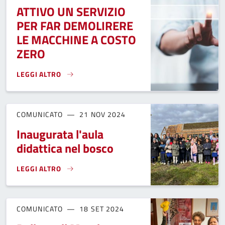
ATTIVO UN SERVIZIO
PER FAR DEMOLIRERE
LE MACCHINE A COSTO
ZERO
LEGGI ALTRO
ATTIVO UN SERVIZIO PER FAR DEMOLIRERE LE MACCHINE A
COMUNICATO
21 NOV 2024
Inaugurata l'aula
didattica nel bosco
LEGGI ALTRO
INAUGURATA L'AULA DIDATTICA NEL BOSCO}
COMUNICATO
18 SET 2024