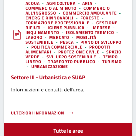
ACQUA
-
AGRICOLTURA
-
ARIA
-
COMMERCIO AL MINUTO
-
COMMERCIO
ALL'INGROSSO
-
COMMERCIO AMBULANTE
-
ENERGIE RINNOVABILI
-
FORESTE
-
FORMAZIONE PROFESSIONALE
-
GESTIONE
RIFIUTI
-
IGIENE PUBBLICA
-
IMPRESE
-
INQUINAMENTO
-
ISOLAMENTO TERMICO
-
LAVORO
-
MERCATO
-
MOBILITÀ
SOSTENIBILE
-
PESCA
-
PIANO DI SVILUPPO
-
POLITICA COMMERCIALE
-
PRODOTTI
ALIMENTARI
-
PROTEZIONE CIVILE
-
SPAZIO
VERDE
-
SVILUPPO SOSTENIBILE
-
TEMPO
LIBERO
-
TRASPORTO PUBBLICO
-
TURISMO
-
URBANIZZAZIONE
Settore III - Urbanistica e SUAP
Informazioni e contatti dell'area.
ULTERIORI INFORMAZIONI
SETTORE III - URBANISTICA E SUAP}
Tutte le aree