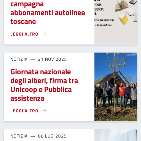
campagna
abbonamenti autolinee
toscane
LEGGI ALTRO
LO SPOSTALETTORI - CAMPAGNA ABBONAMENTI AUTOLINEE
NOTIZIA
21 NOV 2025
Giornata nazionale
degli alberi, firma tra
Unicoop e Pubblica
assistenza
LEGGI ALTRO
GIORNATA NAZIONALE DEGLI ALBERI, FIRMA TRA UNICOOP E
NOTIZIA
08 LUG 2025