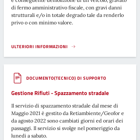
e conseguente demolizione di un veicolo, gravato
di fermo amministrativo fiscale, con gravi danni
strutturali e/o in totale degrado tale da renderlo
privo o con minimo valore.
ULTERIORI INFORMAZIONI
ISTANZA RADIAZIONE DI VEICOLO GRAVATO DI FERMO }
DOCUMENTO(TECNICO) DI SUPPORTO
Gestione Rifiuti - Spazzamento stradale
Il servizio di spazzamento stradale dal mese di
Maggio 2021 è gestito da Retiambiente/Geofor e
da agosto 2022 sono cambiati giorni ed orari dei
passaggi. Il servizio si svolge nel pomeriggio da
lunedi a sabato.