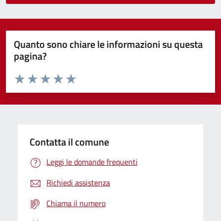
Quanto sono chiare le informazioni su questa
pagina?
Valuta da 1 a 5 stelle la pagina
Domanda
Valuta 1 stelle su 5
Valuta 2 stelle su 5
Valuta 3 stelle su 5
Valuta 4 stelle su 5
Valuta 5 stelle su 5
Contatta il comune
Leggi le domande frequenti
Richiedi assistenza
Chiama il numero