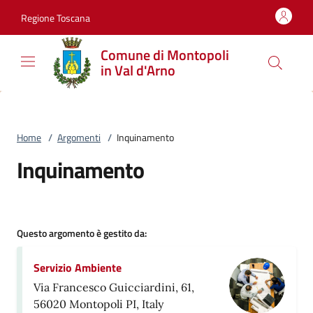
Vai al contenuto
accedi al menu
footer.enter
Regione Toscana
Comune di Montopoli
in Val d'Arno
Home
/
Argomenti
/
Inquinamento
Inquinamento
Questo argomento è gestito da:
Servizio Ambiente
Via Francesco Guicciardini, 61,
56020 Montopoli PI, Italy